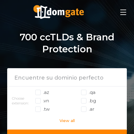
700 ccTLDs & Brand
Protection
.az
.qa
Choose
.vn
.bg
extension:
.tw
.ar
View all