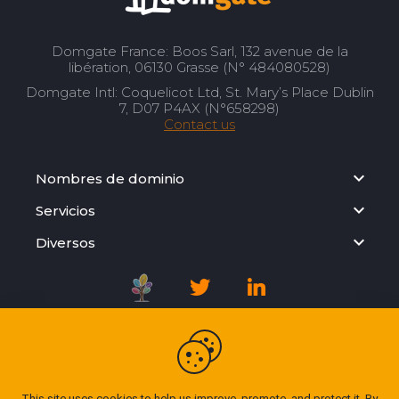
Domgate France: Boos Sarl, 132 avenue de la
libération, 06130 Grasse (N° 484080528)
Domgate Intl: Coquelicot Ltd, St. Mary’s Place Dublin
7, D07 P4AX (N°658298)
Contact us
Nombres de dominio
Servicios
Diversos
Registration Agreement
Privacy Policy
This site uses cookies to help us improve, promote, and protect it. By