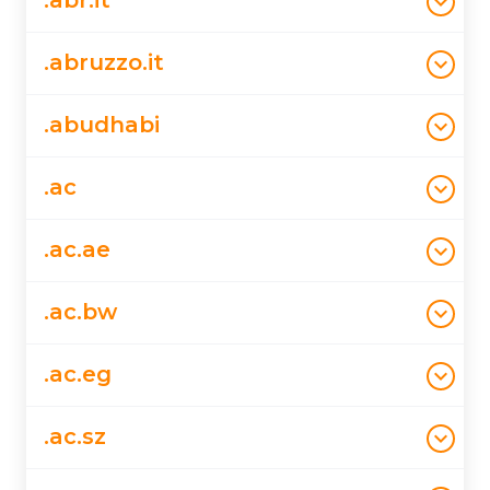
.abr.it
America
Italy
.abruzzo.it
€25.00
Europe
€0.00
Italy
.abudhabi
€8.00
€25.00
Europe
€8.00
United Arab Emirates
.ac
€8.00
Learn more
€16.00
Middle-East
€8.00
Ascension Island
.ac.ae
€85.00
Learn more
€16.00
Africa
€85.00
United Arab Emirates
.ac.bw
€25.00
Learn more
€85.00
Middle-East
€50.00
Botswana
.ac.eg
€80.00
Learn more
€50.00
Africa
€80.00
Egypt
.ac.sz
€80.00
Learn more
€80.00
Africa
€80.00
unknown