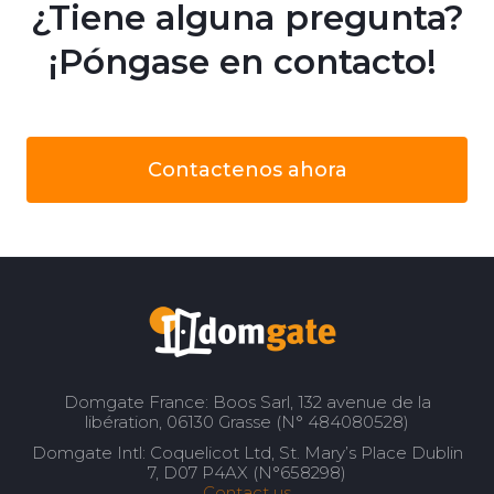
¿Tiene alguna pregunta?
¡Póngase en contacto!
Contactenos ahora
Domgate France: Boos Sarl, 132 avenue de la
libération, 06130 Grasse (N° 484080528)
Domgate Intl: Coquelicot Ltd, St. Mary’s Place Dublin
7, D07 P4AX (N°658298)
Contact us