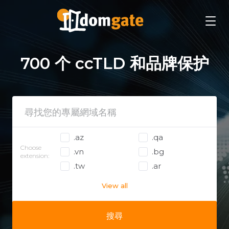
700 个 ccTLD 和品牌保护
.az
.qa
Choose
.vn
.bg
extension:
.tw
.ar
View all
搜尋