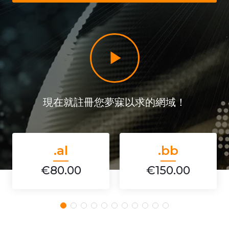
現在就註冊您夢寐以求的網域！
.al
.bb
€80.00
€150.00