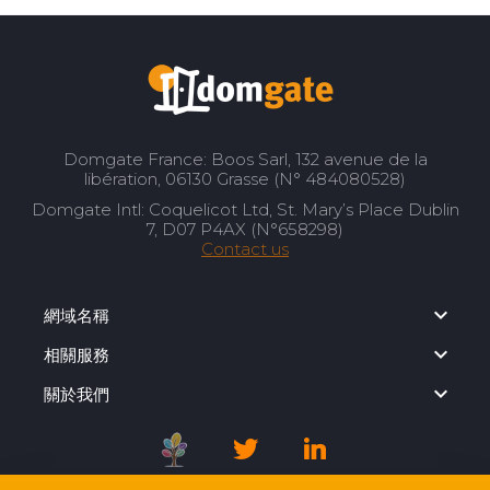
Domgate France: Boos Sarl, 132 avenue de la
libération, 06130 Grasse (N° 484080528)
Domgate Intl: Coquelicot Ltd, St. Mary’s Place Dublin
7, D07 P4AX (N°658298)
Contact us
網域名稱
相關服務
關於我們