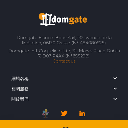
Domgate France: Boos Sarl, 132 avenue de la
libération, 06130 Grasse (N° 484080528)
Domgate Intl: Coquelicot Ltd, St. Mary’s Place Dublin
7, D07 P4AX (N°658298)
Contact us
網域名稱
相關服務
關於我們