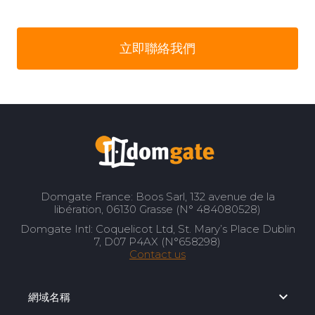
立即聯絡我們
Domgate France: Boos Sarl, 132 avenue de la
libération, 06130 Grasse (N° 484080528)
Domgate Intl: Coquelicot Ltd, St. Mary’s Place Dublin
7, D07 P4AX (N°658298)
Contact us
網域名稱