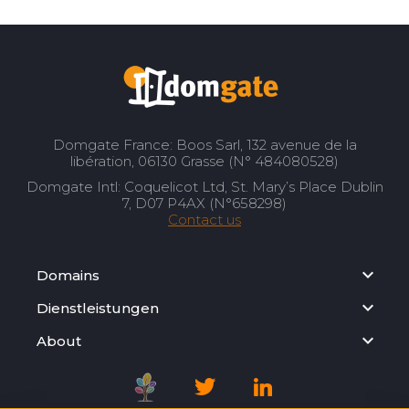
Domgate France: Boos Sarl, 132 avenue de la
libération, 06130 Grasse (N° 484080528)
Domgate Intl: Coquelicot Ltd, St. Mary’s Place Dublin
7, D07 P4AX (N°658298)
Contact us
Domains
Dienstleistungen
About