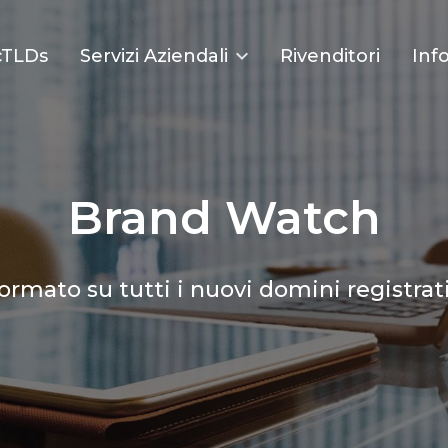
ccTLDs
Servizi Aziendali
Rivenditori
Inf
Brand Watch
ormato su tutti i nuovi domini registrati