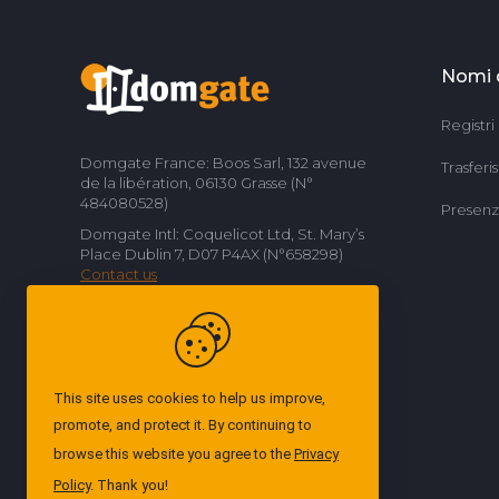
Nomi 
Registri
Domgate France: Boos Sarl, 132 avenue
Trasferi
de la libération, 06130 Grasse (N°
484080528)
Presenze
Domgate Intl: Coquelicot Ltd, St. Mary’s
Place Dublin 7, D07 P4AX (N°658298)
Contact us
This site uses cookies to help us improve,
promote, and protect it. By continuing to
browse this website you agree to the
Privacy
Policy
. Thank you!