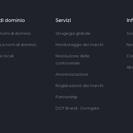
di dominio
Servizi
In
 nomi di dominio
Stragegia globale
Soc
sca nomi di dominio
Monitoraggio dei marchi
Ne
 locali
Resoluzione delle
Con
controversie
Ab
Anonimizzazione
Registrazione dei marchi
Partnership
DOT Brand - Domgate