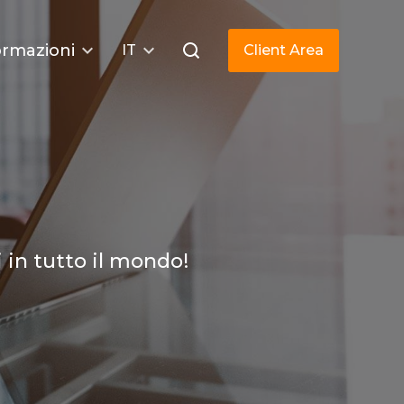
ormazioni
IT
Client Area
 in tutto il mondo!