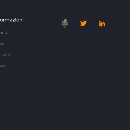
formazioni
ietà
ws
tatto
use