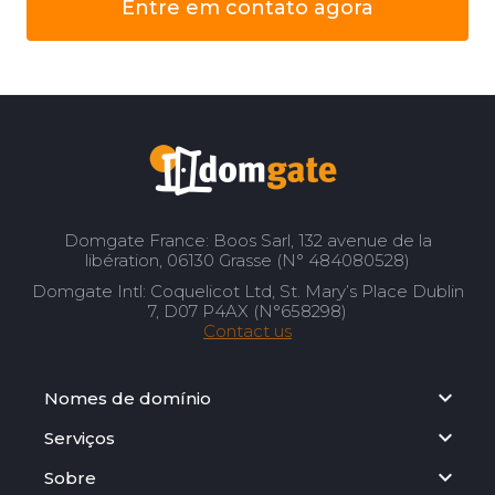
Entre em contato agora
Domgate France: Boos Sarl, 132 avenue de la
libération, 06130 Grasse (N° 484080528)
Domgate Intl: Coquelicot Ltd, St. Mary’s Place Dublin
7, D07 P4AX (N°658298)
Contact us
Nomes de domínio
Serviços
Sobre