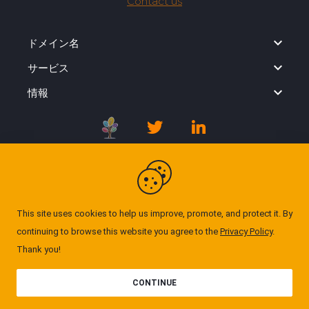
Contact us
ドメイン名
サービス
情報
Registration Agreement
Privacy Policy
This site uses cookies to help us improve, promote, and protect it. By
continuing to browse this website you agree to the
Privacy Policy
.
Cookie Policy
Thank you!
© Domgate 2026. All rights reserved. ''All prices
CONTINUE
exclude VAT.''