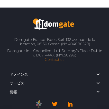
Domgate France: Boos Sarl, 132 avenue de la
libération, 06130 Grasse (N° 484080528)
Domgate Intl: Coquelicot Ltd, St. Mary’s Place Dublin
7, D07 P4AX (N°658298)
Contact us
ドメイン名
サービス
情報