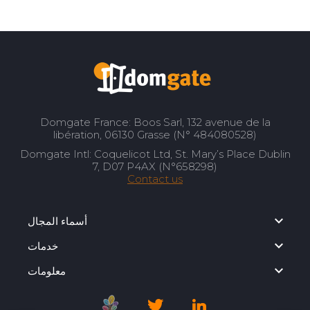
Domgate France: Boos Sarl, 132 avenue de la
libération, 06130 Grasse (N° 484080528)
Domgate Intl: Coquelicot Ltd, St. Mary’s Place Dublin
7, D07 P4AX (N°658298)
Contact us
أسماء المجال
خدمات
معلومات