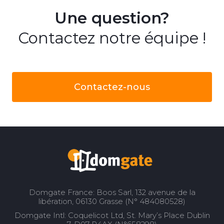
Une question?
Contactez notre équipe !
Contactez-nous
Domgate France: Boos Sarl, 132 avenue de la
libération, 06130 Grasse (N° 484080528)
Domgate Intl: Coquelicot Ltd, St. Mary’s Place Dublin